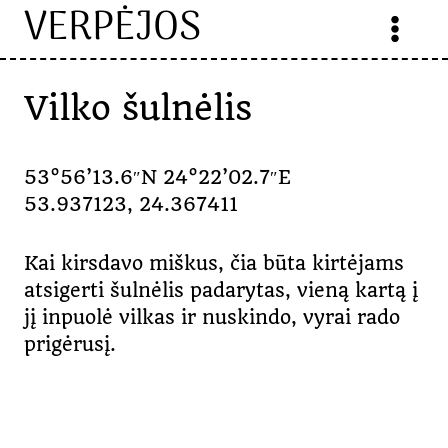
VERPĖJOS
Skip
to
content
Vilko šulnėlis
53°56’13.6″N 24°22’02.7″E
53.937123, 24.367411
Kai kirsdavo miškus, čia būta kirtėjams
atsigerti šulnėlis padarytas, vieną kartą į
jį inpuolė vilkas ir nuskindo, vyrai rado
prigėrusį.