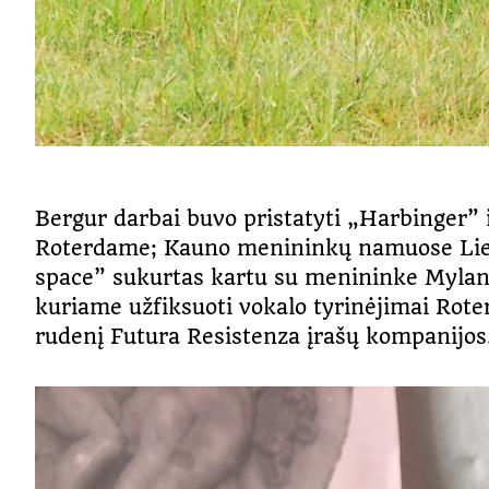
Bergur darbai buvo pristatyti „Harbinger”
Roterdame; Kauno menininkų namuose Lietuv
space” sukurtas kartu su menininke Mylan 
kuriame užfiksuoti vokalo tyrinėjimai Rot
rudenį Futura Resistenza įrašų kompanijos