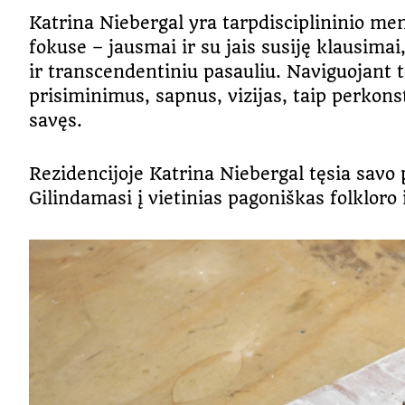
Katrina Niebergal yra tarpdisciplininio me
fokuse – jausmai ir su jais susiję klausimai
ir transcendentiniu pasauliu. Naviguojant to
prisiminimus, sapnus, vizijas, taip perkons
savęs.
Rezidencijoje Katrina Niebergal tęsia savo 
Gilindamasi į vietinias pagoniškas folkloro 