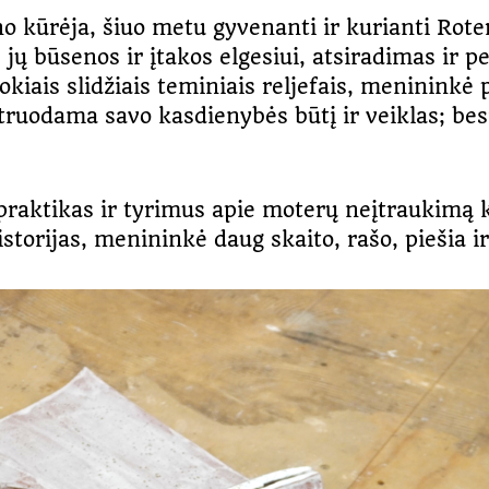
no kūrėja, šiuo metu gyvenanti ir kurianti Rot
, jų būsenos ir įtakos elgesiui, atsiradimas ir 
kiais slidžiais teminiais reljefais, menininkė p
truodama savo kasdienybės būtį ir veiklas; bes
praktikas ir tyrimus apie moterų neįtraukimą k
istorijas, menininkė daug skaito, rašo, piešia ir