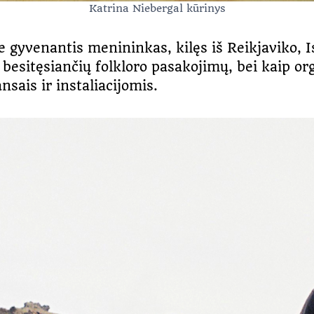
Katrina Niebergal kūrinys
gyvenantis menininkas, kilęs iš Reikjaviko, Is
r besitęsiančių folkloro pasakojimų, bei kaip o
sais ir instaliacijomis.