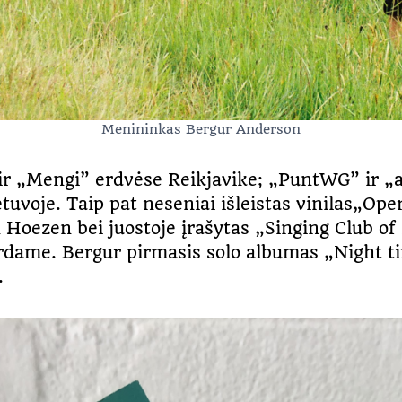
Menininkas Bergur Anderson
 ir „Mengi” erdvėse Reikjavike; „PuntWG” ir 
oje. Taip pat neseniai išleistas vinilas„Oper
Hoezen bei juostoje įrašytas „Singing Club o
erdame. Bergur pirmasis solo albumas „Night t
.