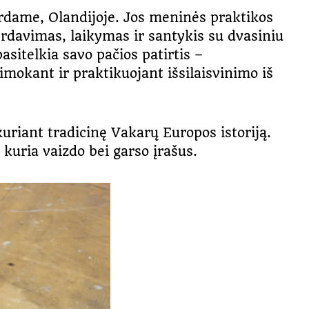
erdame, Olandijoje. Jos meninės praktikos
perdavimas, laikymas ir santykis su dvasiniu
asitelkia savo pačios patirtis –
imokant ir praktikuojant išsilaisvinimo iš
uriant tradicinę Vakarų Europos istoriją.
 kuria vaizdo bei garso įrašus.