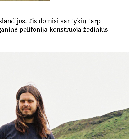
landijos. Jis domisi santykiu tarp
rganinė polifonija konstruoja žodinius