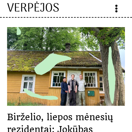
VERPĖJOS
Skip
to
content
Birželio, liepos mėnesių
rezidentai: Jokūbas