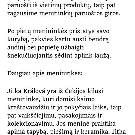
paruošti iš vietinių produktų, taip pat
ragausime menininkių paruoštos giros.
Po pietų menininkės pristatys savo
kūrybą, pakvies kartu austi bendrą
audinį bei popietę užbaigti
šnekučiuojantis sėdint aplink laužą.
Daugiau apie menininkes:
Jitka Králová yra iš Čekijos kilusi
menininkė, kuri domisi kaimo
kraštovaizdžiu ir jo pokyčiais laike, taip
pat vaikščiojimu, pasakojimais ir
kolekcionavimu. Jos meninė praktika
apima tapybą, piešimą ir keramiką. Jitka