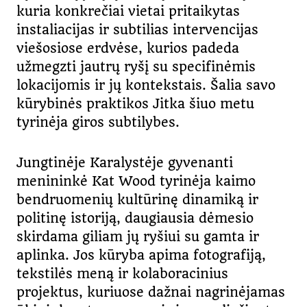
kuria konkrečiai vietai pritaikytas
instaliacijas ir subtilias intervencijas
viešosiose erdvėse, kurios padeda
užmegzti jautrų ryšį su specifinėmis
lokacijomis ir jų kontekstais. Šalia savo
kūrybinės praktikos Jitka šiuo metu
tyrinėja giros subtilybes.
Jungtinėje Karalystėje gyvenanti
menininkė Kat Wood tyrinėja kaimo
bendruomenių kultūrinę dinamiką ir
politinę istoriją, daugiausia dėmesio
skirdama giliam jų ryšiui su gamta ir
aplinka. Jos kūryba apima fotografiją,
tekstilės meną ir kolaboracinius
projektus, kuriuose dažnai nagrinėjamas