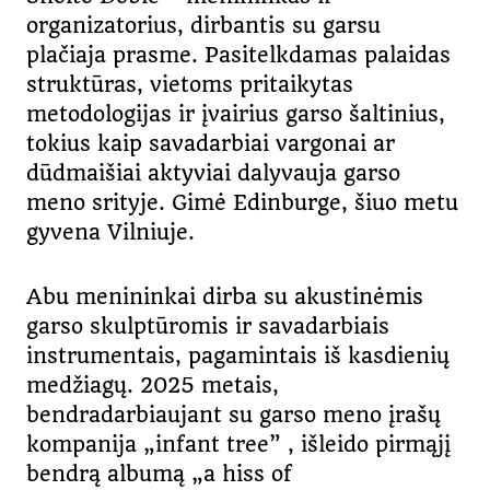
organizatorius, dirbantis su garsu
plačiaja prasme. Pasitelkdamas palaidas
struktūras, vietoms pritaikytas
metodologijas ir įvairius garso šaltinius,
tokius kaip savadarbiai vargonai ar
dūdmaišiai aktyviai dalyvauja garso
meno srityje. Gimė Edinburge, šiuo metu
gyvena Vilniuje.
Abu menininkai dirba su akustinėmis
garso skulptūromis ir savadarbiais
instrumentais, pagamintais iš kasdienių
medžiagų. 2025 metais,
bendradarbiaujant su garso meno įrašų
kompanija „infant tree” , išleido pirmąjį
bendrą albumą „a hiss of