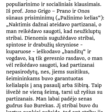
populiarinimo ir socialiniais klausimais.
Iš prof. Jono Grigo – Prano ir Onos
sūnaus prisiminimų („Pažinimo kelias“):
„Naktimis dažnai ateidavo partizanai, o
man reikėdavo saugoti, kad neužkluptų
stribai. Dienomis sugužėdavo stribai,
spintose ir drabužių skryniose −
kuparuose − ieškodavo „banditų“ ir
vogdavo, ką tik geresnio rasdavo, o man
vėl reikėdavo saugoti, kad partizanai
nepasirodytų, nes, jiems susitikus,
šeimininkams buvo garantuotas
kelialapis į aną pasaulį arba Sibirą. Taip
išvežė ne vieną šeimą, tarsi už ryšius su
partizanais. Man labai padėjo senas
gudrus šuo Burekas. Jį stribai buvo du