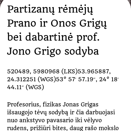
Partizanų rėmėjų
Prano ir Onos Grigų
bei dabartinė prof.
Jono Grigo sodyba
520489, 5980968 (LKS)53.965887,
24.312251 (WGS)53° 57′ 57.19″, 24° 18′
44.11″ (WGS)
Profesorius, fizikas Jonas Grigas
išsaugojo tėvų sodybą ir čia darbuojasi
nuo ankstyvo pavasario iki vėlyvo
rudens, prižiūri bites, daug rašo mokslo