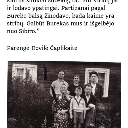
kartus sunkiai sužeidę, tad ant stribų jis
ir lodavo ypatingai. Partizanai pagal
Bureko balsą žinodavo, kada kaime yra
stribų. Galbūt Burekas mus ir išgelbėjo
nuo Sibiro.”
Parengė Dovilė Čaplikaitė