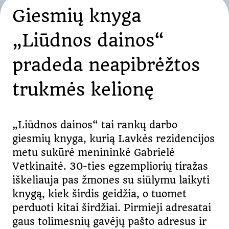
Giesmių knyga
„Liūdnos dainos“
pradeda neapibrėžtos
trukmės kelionę
„Liūdnos dainos“ tai rankų darbo
giesmių knyga, kurią Lavkės rezidencijos
metu sukūrė menininkė Gabrielė
Vetkinaitė. 30-ties egzempliorių tiražas
iškeliauja pas žmones su siūlymu laikyti
knygą, kiek širdis geidžia, o tuomet
perduoti kitai širdžiai. Pirmieji adresatai
gaus tolimesnių gavėjų pašto adresus ir