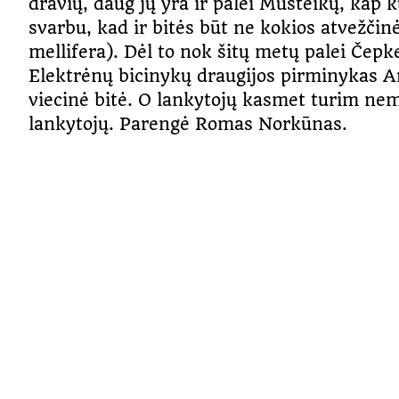
dravių, daug jų yra ir palei Musteikų, kap 
svarbu, kad ir bitės būt ne kokios atvežči
mellifera). Dėl to nok šitų metų palei Čep
Elektrėnų bicinykų draugijos pirminykas A
viecinė bitė. O lankytojų kasmet turim nem
lankytojų. Parengė Romas Norkūnas.