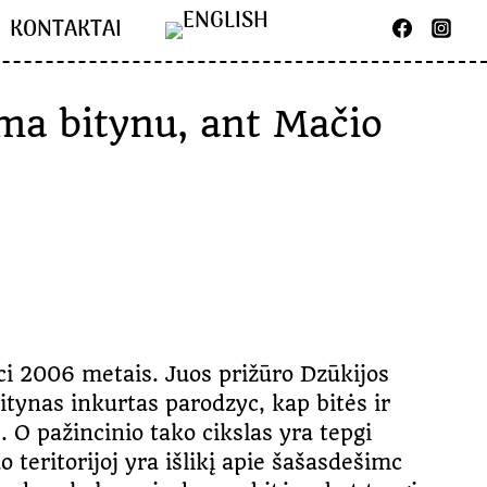
KONTAKTAI
ama bitynu, ant Mačio
rci 2006 metais. Juos prižūro Dzūkijos
itynas inkurtas parodzyc, kap bitės ir
 O pažincinio tako cikslas yra tepgi
o teritorijoj yra išlikį apie šašasdešimc