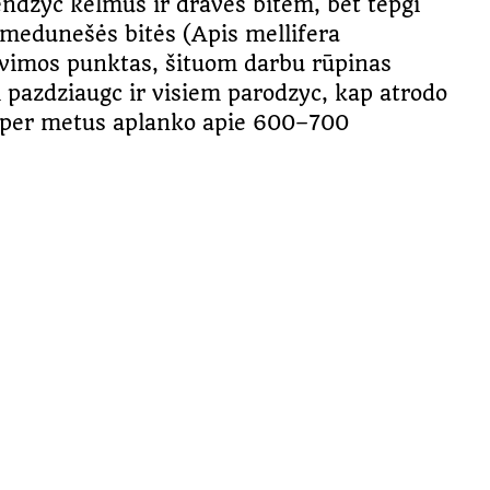
endzyc kelmus ir draves bitėm, bet tepgi
s medunešės bitės (Apis mellifera
ravimos punktas, šituom darbu rūpinas
 pazdziaugc ir visiem parodzyc, kap atrodo
kų per metus aplanko apie 600–700