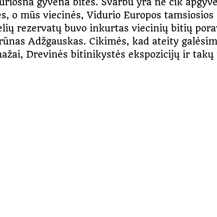
kuriosna gyvena bitės. Svarbu yra ne cik apgyv
nės, o mūs viecinės, Vidurio Europos tamsiosio
kelių rezervatų buvo inkurtas viecinių bitių po
rūnas Adžgauskas. Cikimės, kad ateity galėsim
ažai, Drevinės bitinikystės ekspozicijų ir ta