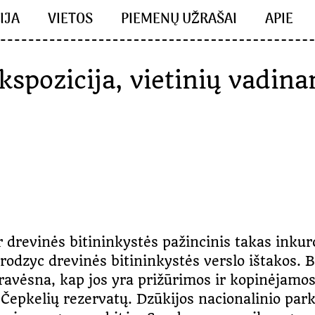
IJA
VIETOS
PIEMENŲ UŽRAŠAI
APIE
kspozicija, vietinių vadin
ir drevinės bitininkystės pažincinis takas inku
rodzyc drevinės bitininkystės verslo ištakos. B
avėsna, kap jos yra prižūrimos ir kopinėjamos.
i Čepkelių rezervatų. Dzūkijos nacionalinio park