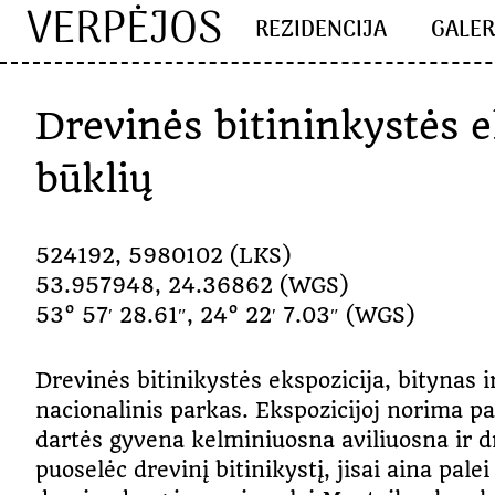
VERPĖJOS
Skip
REZIDENCIJA
GALER
to
content
Drevinės bitininkystės e
būklių
524192, 5980102 (LKS)
53.957948, 24.36862 (WGS)
53° 57′ 28.61″, 24° 22′ 7.03″ (WGS)
Drevinės bitinikystės ekspozicija, bitynas 
nacionalinis parkas. Ekspozicijoj norima pa
dartės gyvena kelminiuosna aviliuosna ir dr
puoselėc drevinį bitinikystį, jisai aina pale